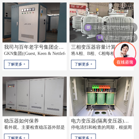
非标定制可以的吗？
送货上门的吗?
我司与百年老字号集团企业合作成功-可喜可贺
三相变压器容量计算方法
GKN集团((Guest, Keen & Nettlefolds Ltd))创建于1759年，至今已有
将A相、B相、C相每相负载功率独立
了解更多 +
了解更多 +
稳压器如何保养
电力变压器(隔离变压器)如何检验保养?
看外观。主要检查稳压器外部是否存在渗油、是否存在零部件冒烟或放电
停电清扫和检查的周期，根据周围环
了解更多 +
了解更多 +