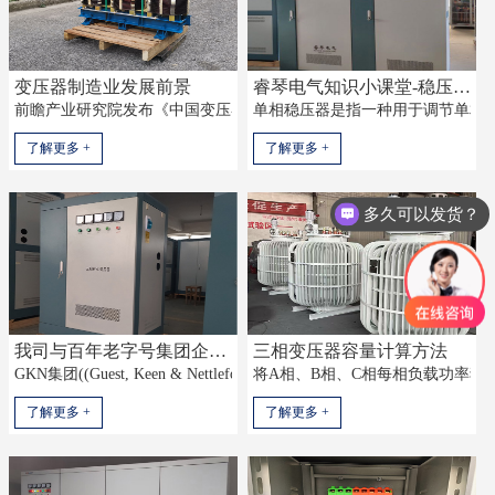
变压器制造业发展前景
睿琴电气知识小课堂-稳压器-三相稳压器-单相稳压器
前瞻产业研究院发布《中国变压器制造行业市场需求预测与投资战略规划分
单相稳压器是指一种用于调节单相电
了解更多 +
了解更多 +
多久可以发货？
我司与百年老字号集团企业合作成功-可喜可贺
三相变压器容量计算方法
GKN集团((Guest, Keen & Nettlefolds Ltd))创建于1759年，至今已有
将A相、B相、C相每相负载功率独立
了解更多 +
了解更多 +