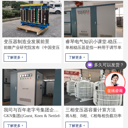
变压器制造业发展前景
睿琴电气知识小课堂-稳压器-三相稳压器-单相稳压器
前瞻产业研究院发布《中国变压器制造行业市场需求预测与投资战略规划分
单相稳压器是指一种用于调节单相电
了解更多 +
了解更多 +
多久可以发货？
我司与百年老字号集团企业合作成功-可喜可贺
三相变压器容量计算方法
GKN集团((Guest, Keen & Nettlefolds Ltd))创建于1759年，至今已有
将A相、B相、C相每相负载功率独立
了解更多 +
了解更多 +