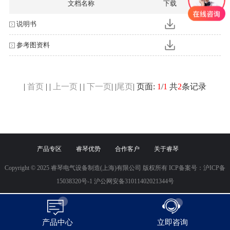
文档名称
下载
说明书
参考图资料
|
首页
| |
上一页
| |
下一页
| |
尾页
| 页面:
1
/
1
共
2
条记录
产品专区
睿琴优势
合作客户
关于睿琴
Copyright © 2025 睿琴电气设备制造(上海)有限公司 版权所有 ICP备案号：
沪ICP备
15038320号-1
沪公网安备31011402021344号
产品中心
立即咨询